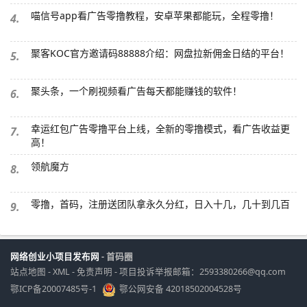
喵信号app看广告零撸教程，安卓苹果都能玩，全程零撸！
4.
聚客KOC官方邀请码88888介绍：网盘拉新佣金日结的平台！
5.
聚头条，一个刷视频看广告每天都能赚钱的软件！
6.
幸运红包广告零撸平台上线，全新的零撸模式，看广告收益更
7.
高！
领航魔方
8.
零撸，首码，注册送团队拿永久分红，日入十几，几十到几百
9.
网络创业小项目发布网
- 首码圈
站点地图
-
XML
-
免责声明
-
项目投诉举报邮箱：2593380266@qq.com
鄂ICP备20007485号-1
鄂公网安备 42018502004528号