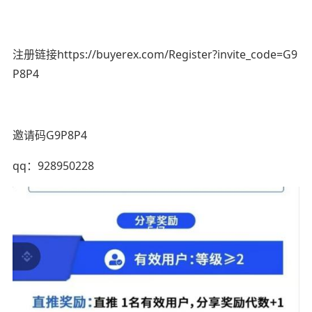
注册链接https://buyerex.com/Register?invite_code=G9
P8P4
邀请码G9P8P4
qq：928950228