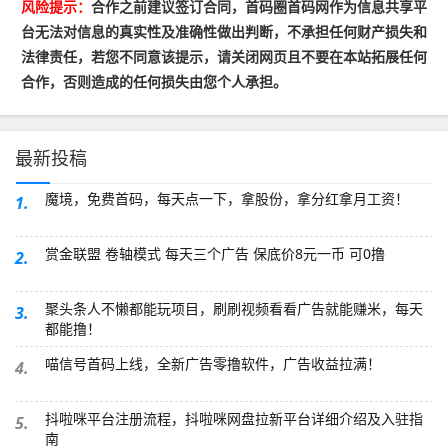
风险提示：
合作之前建议签订合同，首码圈首码网作为信息共享平
台无法对信息的真实性及准确性做出判断，不承担任何财产损失和
法律责任，若您不同意该提示，请关闭网页且不要在本站拓展任何
合作，否则造成的任何损失由您个人承担。
最新投稿
魔境，免费首码，每天点一下，拿股份，拿分红拿月工资！
1.
赏金联盟 卷轴模式 每天三个广告 保底价8元一币 可0撸
2.
聚头条人不懒都能玩项目，刷刷视频看看广告就能赚米，每天
3.
都能撸！
喵信号首码上线，全新广告零撸软件，广告收益拉满！
4.
抖啦咪平台注册流程，抖啦咪网盘拉新平台详细介绍及入驻指
5.
南