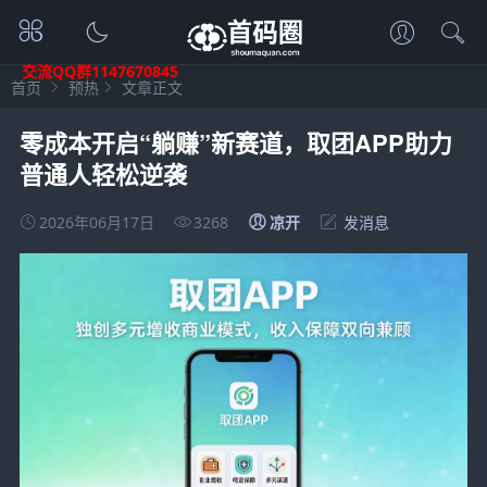
交流QQ群1147670845
首页
预热
文章正文
零成本开启“躺赚”新赛道，取团APP助力
普通人轻松逆袭
2026年06月17日
3268
凉开
发消息