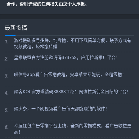
合作，否则造成的任何损失由您个人承担。
最新投稿
游戏搬砖多号多赚、纯零撸，不用下载简单方便，联系方式有
1.
视频教程，轻松搬砖赚
星推联盟官方注册邀请码373758，应用拉新推广平台！
2.
喵信号app看广告零撸教程，安卓苹果都能玩，全程零撸！
3.
聚客KOC官方邀请码88888介绍：网盘拉新佣金日结的平台！
4.
聚头条，一个刷视频看广告每天都能赚钱的软件！
5.
幸运红包广告零撸平台上线，全新的零撸模式，看广告收益更
6.
高！