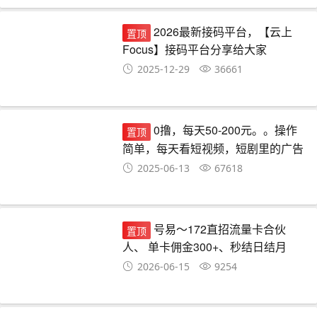
2026最新接码平台，【云上
置顶
Focus】接码平台分享给大家
2025-12-29
36661
0撸，每天50-200元。。操作
置顶
简单，每天看短视频，短剧里的广告
就可以。超简单
2025-06-13
67618
号易～172直招流量卡合伙
置顶
人、 单卡佣金300+、秒结日结月
结、可裂变可自由发展下级代理、长
2026-06-15
9254
期管道收益、全帼市场可做!