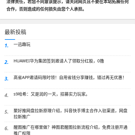
法律责任，若您不同意该提示，请关闭网页且不要在本站拓展任何
合作，否则造成的任何损失由您个人承担。
最新投稿
一迅趣玩
1.
HUAWEI华为集团签到邀请人了领取分红股，0撸
2.
高省APP邀请码限时领！自用省钱分享赚钱，错过再无优惠！
3.
s9哈希：又是润的一天，招募实力玩家。
4.
聚好推网盘拉新原理介绍，抖音快手博主合作入驻渠道，网盘
5.
拉新推广
醒图推广在哪里做？神图君醒图拉新流程介绍，免费注册开通
6.
推广权限