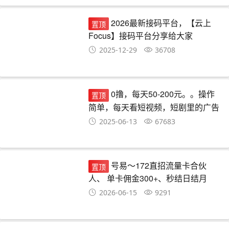
2026最新接码平台，【云上
置顶
Focus】接码平台分享给大家
2025-12-29
36708
0撸，每天50-200元。。操作
置顶
简单，每天看短视频，短剧里的广告
就可以。超简单
2025-06-13
67683
号易～172直招流量卡合伙
置顶
人、 单卡佣金300+、秒结日结月
结、可裂变可自由发展下级代理、长
2026-06-15
9291
期管道收益、全帼市场可做!