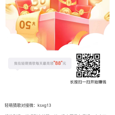
轻萌猜歌对接微：ksxg13