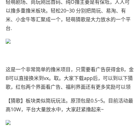
轻萌剧场、尚玩刚出首码、纯O撸主要是有保坻，人人可
以撸多重撸米板块。轻松20~30 分别把简玩、易淘、有
米、小金牛等汇聚成一个，轻萌猜歌是大力放水的一个平
台.
这是一个非常简单的撸米项目，只需要看广告获得金B，金
B可以直接换米到vx。取。大家下载app后，可以到以下猜
歌，红包两个界面看广告、福利界面还有更多奖励可以领
【猜歌】板块类似简玩玩法。原顶包是0.5~5。目前活动最
高10W，平台大量放水中，大家赶紧撸起来~