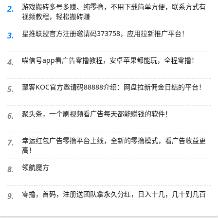
游戏搬砖多号多赚、纯零撸，不用下载简单方便，联系方式有
2.
视频教程，轻松搬砖赚
星推联盟官方注册邀请码373758，应用拉新推广平台！
3.
喵信号app看广告零撸教程，安卓苹果都能玩，全程零撸！
4.
聚客KOC官方邀请码88888介绍：网盘拉新佣金日结的平台！
5.
聚头条，一个刷视频看广告每天都能赚钱的软件！
6.
幸运红包广告零撸平台上线，全新的零撸模式，看广告收益更
7.
高！
领航魔方
8.
零撸，首码，注册送团队拿永久分红，日入十几，几十到几百
9.