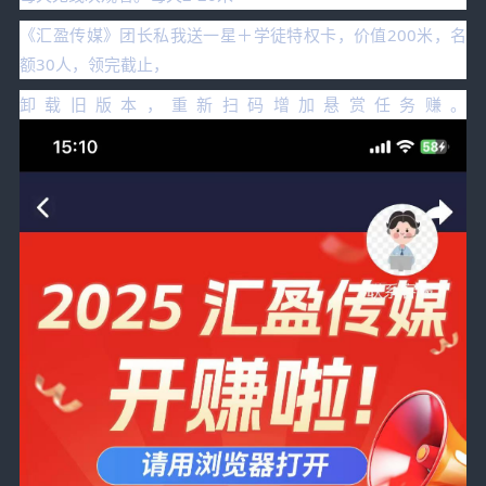
《汇盈传媒》团长私我送一星＋学徒特权卡，价值200米，名
额30人，领完截止，
卸载旧版本，重新扫码增加悬赏任务赚。