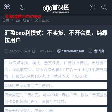
交流QQ群1147670845
首页
首码项目
文章正文
汇盈bao利模式：不卖货、不开会员，纯靠
拉用户
2025年05月01日
2142
18269682348
发消息
汇盈传媒零撸，模式，悬赏任务，广告赚不养机，无线撸广
告，保底收益高。每天首次观看5个广告一个固定1毛左右价
格，用赚的米兑换10米加速卡就可体现，10米起提
普通用户每天看完广告得5毛。
每天国定的广告看完，可以继续一直看广告，根据广告商投放
创作者视频热门程度，随机产生收益，
每天无线次观看。每天2-20米