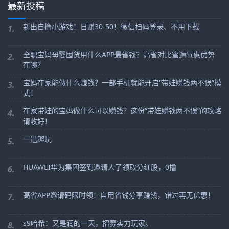
最新投稿
新出自撸小游戏！日赚30-50！微信扫码登录、不用下载
1.
全职宝妈母婴囤货用什么APP最省钱？高省对比蜜源氧惠优势
2.
在哪？
宝妈在家能做什么赚钱？一部手机就能开启“带娃赚钱两不误”模
3.
式！
在家带娃的宝妈做什么可以赚钱？这份“带娃赚钱两不误”的攻略
4.
请收好！
一迅趣玩
5.
HUAWEI华为集团签到邀请人了领取分红股，0撸
6.
高省APP邀请码限时领！自用省钱分享赚钱，错过再无优惠！
7.
s9哈希：又是润的一天，招募实力玩家。
8.