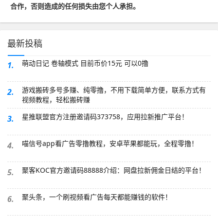
合作，否则造成的任何损失由您个人承担。
最新投稿
萌动日记 卷轴模式 目前币价15元 可以0撸
1.
游戏搬砖多号多赚、纯零撸，不用下载简单方便，联系方式有
2.
视频教程，轻松搬砖赚
星推联盟官方注册邀请码373758，应用拉新推广平台！
3.
喵信号app看广告零撸教程，安卓苹果都能玩，全程零撸！
4.
聚客KOC官方邀请码88888介绍：网盘拉新佣金日结的平台！
5.
聚头条，一个刷视频看广告每天都能赚钱的软件！
6.