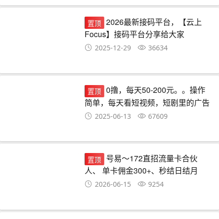
2026最新接码平台，【云上
置顶
Focus】接码平台分享给大家
2025-12-29
36634
0撸，每天50-200元。。操作
置顶
简单，每天看短视频，短剧里的广告
就可以。超简单
2025-06-13
67609
号易～172直招流量卡合伙
置顶
人、 单卡佣金300+、秒结日结月
结、可裂变可自由发展下级代理、长
2026-06-15
9254
期管道收益、全帼市场可做!