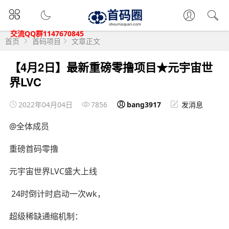
交流QQ群1147670845
首页
首码项目
文章正文
【4月2日】最新重磅零撸项目★元宇宙世
界LVC
2022年04月04日
7856
bang3917
发消息
@全体成员
重磅首码零撸
元宇宙世界LVC盛大上线
️24时倒计时启动一次wk，
超级稀缺通缩机制：