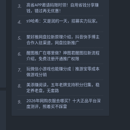
高省APP邀请码限时领！自用省钱分享赚
3.
钱，错过再无优惠！
s9哈希：又是润的一天，招募实力玩家。
4.
聚好推网盘拉新原理介绍，抖音快手博主
5.
合作入驻渠道，网盘拉新推广
醒图推广在哪里做？神图君醒图拉新流程
6.
介绍，免费注册开通推广权限
玩微信小游戏也能赚分成｜推游宝零成本
7.
做游戏分销
美添赚阅读，五年老牌支持积分归集，稳
8.
定养老盘，无套路
2026年网购衣服去哪买？十大正品平台深
9.
度测评，照着买不踩雷