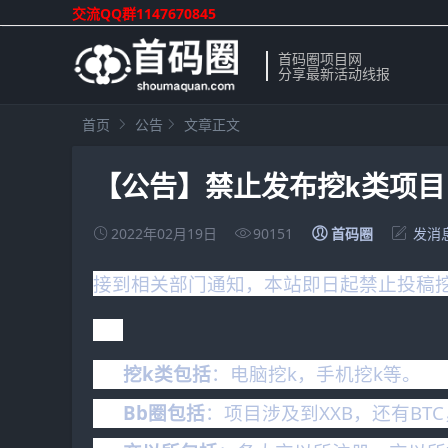
交流QQ群1147670845
首码圈项目网
分享最新活动线报
首页
公告
文章正文
【公告】禁止发布挖k类项目
2022年02月19日
90151
首码圈
发消
接到相关部门通知，本站即日起禁止投稿
挖k类包括
：电脑挖k，手机挖
k
等。
Bb圈包括
：项目涉及到XXB，还有BT