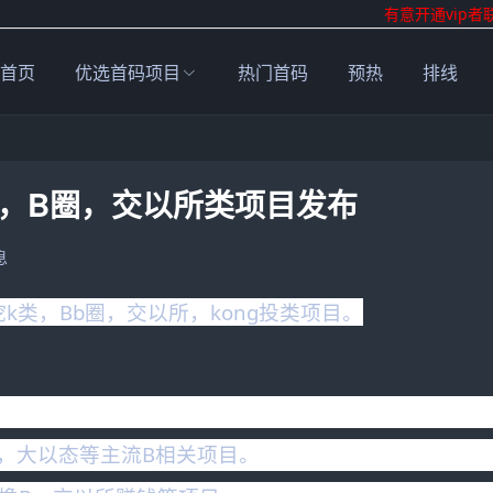
有意开通vip者
首页
优选首码项目
热门首码
预热
排线
，B圈，交以所类项目发布
息
挖
k
类，Bb圈，交以所，kong投类项目。
C，大以态等主流B相关项目。