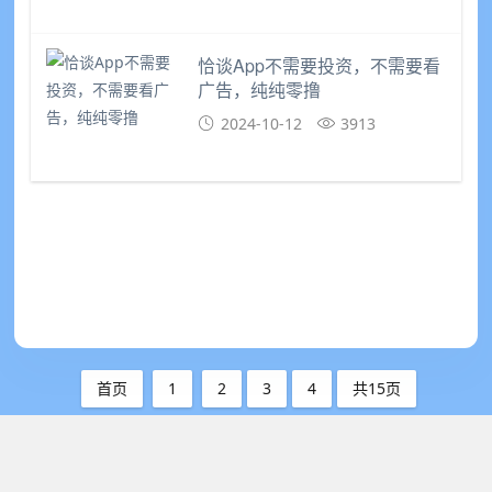
恰谈App不需要投资，不需要看
广告，纯纯零撸
2024-10-12
3913
首页
1
2
3
4
共15页
网络创业小项目发布网
- 首码圈
站点地图
-
XML
-
免责声明
-
项目投诉举报邮箱：2593380266@qq.com