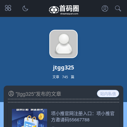
jtgg325
文章
745
篇
"jtgg325"发布的文章
站内私信
项小推官网注册入口：项小推官
方邀请码55667788