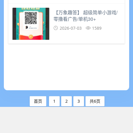
【万象趣答】 超级简单小游戏/
零撸看广告/单机30+​
2026-07-03
1589
首页
1
2
3
共6页
网络创业小项目发布网
- 首码圈
站点地图
-
XML
-
免责声明
-
项目投诉举报邮箱：2593380266@qq.com