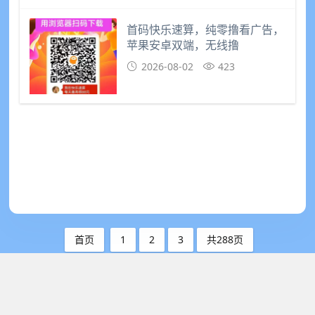
首码快乐速算，纯零撸看广告，
苹果安卓双端，无线撸
2026-08-02
423
首页
1
2
3
共288页
网络创业小项目发布网
- 首码圈
站点地图
-
XML
-
免责声明
-
项目投诉举报邮箱：2593380266@qq.com