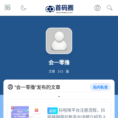
会一零撸
文章
315
篇
"会一零撸"发布的文章
站内私信
~
抖啦咪平台注册流程，抖
最新
啦咪网盘拉新平台详细介绍及入